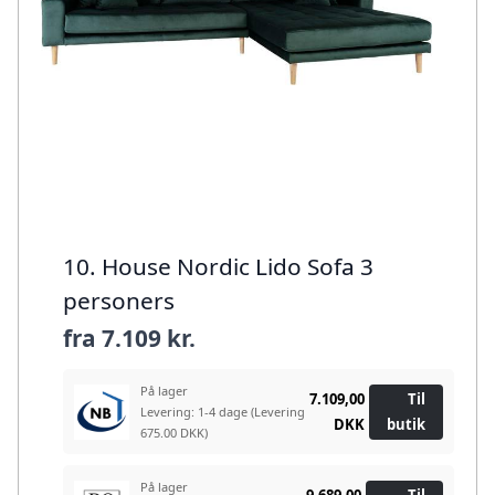
10. House Nordic Lido Sofa 3
personers
fra
7.109 kr.
På lager
7.109,00
Til
Levering: 1-4 dage
(Levering
DKK
butik
675.00 DKK)
På lager
9.689,00
Til