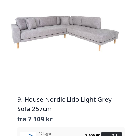
9. House Nordic Lido Light Grey
Sofa 257cm
fra
7.109 kr.
På lager
7.109,00
Til