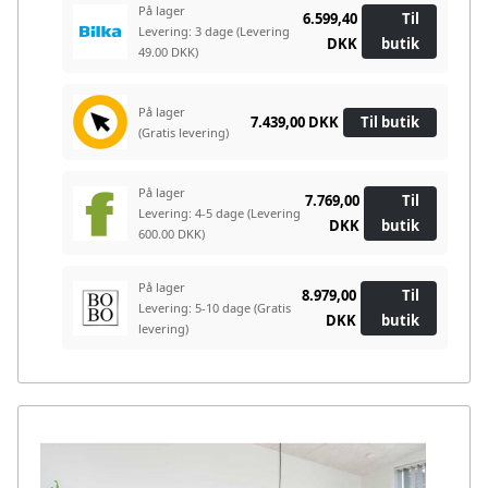
På lager
6.599,40
Til
Levering: 3 dage
(Levering
DKK
butik
49.00 DKK)
På lager
7.439,00 DKK
Til butik
(Gratis levering)
På lager
7.769,00
Til
Levering: 4-5 dage
(Levering
DKK
butik
600.00 DKK)
På lager
8.979,00
Til
Levering: 5-10 dage
(Gratis
DKK
butik
levering)