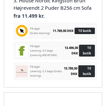
3. House Nordic Kingston Brun
Højrevendt 2 Puder B256 cm Sofa
fra
11.499 kr.
På lager
11.769,00 DKK
Til butik
(Gratis levering)
På lager
13.496,00
Til
Levering: 4-5 dage
DKK
butik
(Levering 600.00 DKK)
På lager
15.789,00
Til
Levering: 2-3 dage
(Gratis
DKK
butik
levering)