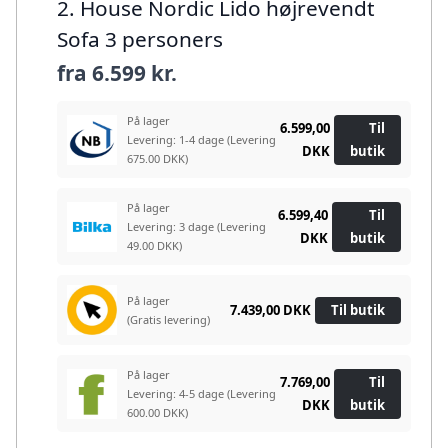
2. House Nordic Lido højrevendt
Sofa 3 personers
fra
6.599 kr.
På lager
6.599,00
Til
Levering: 1-4 dage
(Levering
DKK
butik
675.00 DKK)
På lager
6.599,40
Til
Levering: 3 dage
(Levering
DKK
butik
49.00 DKK)
På lager
7.439,00 DKK
Til butik
(Gratis levering)
På lager
7.769,00
Til
Levering: 4-5 dage
(Levering
DKK
butik
600.00 DKK)