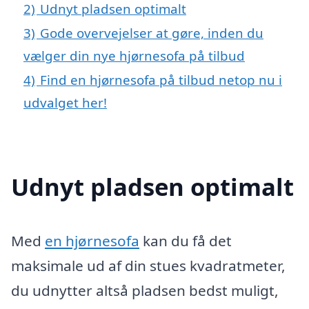
2)
Udnyt pladsen optimalt
3)
Gode overvejelser at gøre, inden du
vælger din nye hjørnesofa på tilbud
4)
Find en hjørnesofa på tilbud netop nu i
udvalget her!
Udnyt pladsen optimalt
Med
en hjørnesofa
kan du få det
maksimale ud af din stues kvadratmeter,
du udnytter altså pladsen bedst muligt,