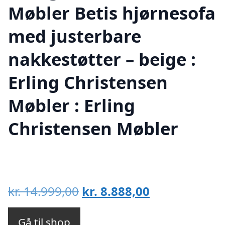
Møbler Betis hjørnesofa
med justerbare
nakkestøtter – beige :
Erling Christensen
Møbler : Erling
Christensen Møbler
Den
Den
kr.
14.999,00
kr.
8.888,00
oprindelige
aktuelle
pris
pris
Gå til shop