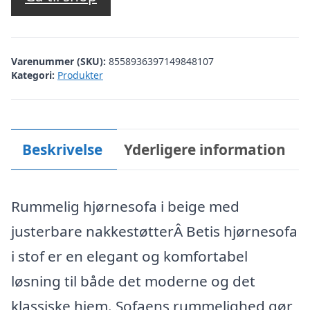
var:
er:
kr. 14.999,00.
kr. 8.888,00.
Varenummer (SKU):
8558936397149848107
Kategori:
Produkter
Beskrivelse
Yderligere information
Rummelig hjørnesofa i beige med
justerbare nakkestøtterÂ Betis hjørnesofa
i stof er en elegant og komfortabel
løsning til både det moderne og det
klassiske hjem. Sofaens rummelighed gør